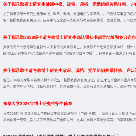
关于拟录取硕士研究生健康申报、政审、调档、党团组织关系转移、户
学生平台——硕士研究生报考服务系统——硕士研究生报考——材料接收状态查询”进行查看
取通知书发放方式截至6月12日中午12:00，拟录取新生务必及时登录“硕士研究生报考
关于拟录取硕士研究生健康申报、政审、调档、党团组织关系转移、户口迁移等事宜的通知（
届毕业生可能已离校，建议填写离校后可收件的地址。部分未及时登录平台确
生：按照教育部有关规定，招生单位应全面审查拟录取考生健康状况、政治思想、人事档
相关材料、办理离校手续，现将有关事宜通知如下，请同学们根据实际条件适时准备。一
参照教育部、原卫生部、中国残联印发的《普通高等学校招生体检工作指导意见》（教学〔
关于拟录取2026级申请考核博士研究生确认通知书邮寄地址和签订定
学研招网学生平台——硕士研究生报考服务系统——硕士研究生报考——录取结果查询”，
改密码系统开放时间为工作日9:00-16:00）。我校将对考生申报内容统一进行健康状
拟录取名单公示无异议且符合以下条件的拟录取考生，拟录取名单经教育部批准后，预计7
求，对所有考生进行全面复查。考生须如实申报个人健康状况，如瞒报、
统-博士研究生报考-录取结果查询中完成“健康状况自主申报”，经教育部审核通过且符合
日前将政审表寄达学院。我校收到政审表且政审合格，拟录取名单经教育部批准后，学校寄
登记表）归齐后寄东华大学学生处。应届硕士毕业生因故不能毕业者不予录取，档案不必
关于拟录取申请考核博士研究生政审、调档、党团组织关系转移、户口
向就业）7月5日前将政审表寄达学院、人事档案寄达东华大学学生处（政审表和档案分别
后，寄发录取通知书。档案于规定时间未到将暂缓发放录取通知书。（三）往届毕业生（定
各位2026级拟录取申请考核博士研究生：按照教育部有关规定，招生单位应全面审查拟
位签订定向就业协议（见第三条相关说明），拟录取名单经教育部批准后，学校寄发录取
业生，提前登记信息、准备相关材料、办理离校手续，现将有关事宜通知如下，请同学们
求：参照教育部、原卫生部、中国残联印发的《普通高等学校招生体检工作指导意见》（教
华大学博士研究生报考服务系统—博士研究生报考—录取结果查询”，进行“健康状况自主
东华大学2026年博士研究生招生简章
内，我校将按照《普通高等学校学生管理规定》有关要求，对所有考生进行全面复查。考
严肃处理。二、政审全部拟录取申请考核博士生（准考证号即考生编号）均需提交政审表，具
我校2026年招收攻读博士学位研究生采取普通招考（申请-考核）、硕博连读和直接攻博
治品德情况表》（以下简称政审表）；2.如实填写政审表的个人信息；3.将政审表交
术学位博士研究生旨在培养德智体美劳全面发展，在本门学科上掌握坚实宽广的基础理论
造性成的高级科技专门人才。专业学位博士研究生旨在大力培养适应社会主义现代化建设
的工程技术领军人才。二、招生专业及招生计划2026年我校博士研究生招生专业（类别）