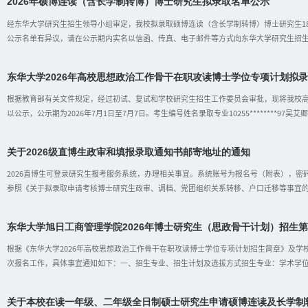
2026年硕博连读（含长学制转博）博士研究生拟录取名单公示
生人数包括已录取的硕博连读及直接攻博博士研究生，2026年各学院的实际招生人数将根
校博士研究生招生专项计划包括少数民族高层次骨干人才计划（含南疆高校教师专项等）
经东华大学研究生招生领导小组审定，我校拟录取硕博连读（含长学制转博）博士研究生181人
城（教育园区）联合培养计划等。各学院博士研究生导师招生名额有限，考生须在
公示名单有异议，请在公示期内实名以信函、传真、电子邮件等方式向东华大学研究生招
区：上海市松江区人民北路2999号 邮政编码：201620延安路校区：上海市延安西路1882号 邮政编码
67792458邮箱：gs@dhu.edu.cn东华大学纪委办公室、监察处电话：021－67792
东华大学2026年高校思想政治工作骨干在职攻读博士学位专项计划拟
大厅登录初始密码为身份证号码。2.硕博连读（长学制转博）学生学制自硕士入学时间开
根据教育部有关文件规定，经过初试、复试和学校研究生招生工作委员会审批，现将我校高
以公示，公示期为2026年7月1日至7月7日。考生编号姓名录取专业10255********97吴艾卿120200
婷芝120200 工商管理学如对公示名单有异议，请在公示期内实名以信函、传真、电子
式如下：东华大学研究生招生办公室松江校区：上海市松江区人民北路2999号 邮政编码：2016
关于2026级直博生政审和填报录取通知书邮寄地址的通知
67792430、021－62373355传真：021－67792458邮箱：gs@dhu.edu.cn
室2026年7月1日
2026直博生可登录研究生报考服务系统，办理相关事宜。系统账号为报名号（附表），密码
参照《关于拟录取申请考核博士研究生政审、调档、党团组织关系转移、户口迁移等事宜的
方式发放。考生登录研究生报考服务系统-博士研究生报考-通讯地址确认录取通知书邮寄地
务必按时完成确认。直博生于7月中旬起查询录取通知书邮寄状态。附表：报名号考生姓名报考院系所
东华大学旭日工商管理学院2026年博士研究生（思政骨干计划）招生
20262400001常亚楠纺织学院20262400022任洪雨纺织学院20262400025黄咏琪纺织学院2
学院20262400012陈艺卓纺织学院20262400052朱维明纺织学院20262400013徐祺荣材料
根据《东华大学2026年高校思想政治工作骨干在职攻读博士学位专项计划招生简章》及学校
次报名工作，具体事宜通知如下：一、招生专业、招生计划及选拔方式招生专业：学术学位博
公厅关于做好2026年高校思想政治工作骨干在职攻读博士学位专项计划工作的通知》以及
报考条件1.报考条件见《东华大学2026年高校思想政治工作骨干在职攻读博士学位专项计划招生简章》（https:/
关于本校在读一年级、二年级全日制硕士研究生申请硕博连读及长学制
根据第一轮复试结果，第二轮报名的生源要求为非本校生源，岗位要求为专职辅导员。三、报名安排报