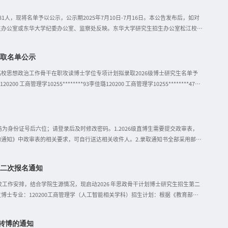
据教育部正式下达的招生计划、生源情况和学校发展需要进行适当调整。2026年我
、对口支援西部高校定向培养博士生专项计划、科研项目博士专项计划、阿拉尔大学
，现将名单予以公示，公示期2025年7月10日-7月16日。本公告发布后，如对
生办公室或东华大学纪委办公室、监察处反映。东华大学研究生招生办公室松江校
：200051电话：021－67792430、021－62373355传真：021－
259（不用于招生咨询）东华大学研究生招生办公室2025年7月10日其他说明：1.校园服务
录取名单公示
始计算。
校思想政治工作骨干在职攻读博士学位专项计划拟录取2026级博士研究生名单予
 工商管理学10255********93李佳璐120200 工商管理学10255********47沈
邮件等方式向东华大学研究生招生办公室或东华大学纪委办公室、监察处反映。具体方
20延安路校区：上海市延安西路1882号 邮政编码：200051电话：021－
东华大学纪委办公室、监察处电话：021－67792259（不用于招生咨询）东华大学研究生招生办公
为身份证号后六位；请登录后及时修改密码。1.2026级直博生需要提交政审表，
通知》中政审表的相关要求，可自行送达相关收件人。2.录取通知书全部采用邮寄
址（确认截止时间为7月5日16：00）。为确保录取通知书及时发放、投递无误，请
名称20262400043陈欢纺织学院20262400014张一诺纺织学院
第二次报名通知
0262400040陈梓茵纺织学院20262400031刘梁越纺织学院20262400053唐煊凯纺织
科学与工程学院20262400033赵奕材
工作安排，结合学院生源情况，现启动2026 年思政骨干计划博士研究生招生第二
士专业：120200工商管理学（人工智能相关学科）招生计划：根据《教育部办
学院第一轮复试结果，第二轮招生计划数为1名。选拔方式：“申请-考核”制。二、
/yjszs.dhu.edu.cn/2026/0508/c7126a375721/page.htm）2.
转博的通知
名时间：2026年6 月7日9:00 至6月11日12:00（逾期系统关闭，不予补