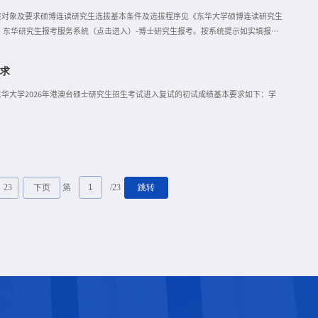
费：250元/人，费用一经缴纳不予退还，
拔对象及要求硕博连读研究生选拔基本条件及选拔程序见《东华大学硕博连读研究生
址：东华研究生报考服务系统（点击进入）-博士研究生报考。按系统提示如实填报个
）两封专家推荐信（通过报名系统链接发送邮件给推荐专家填写，邀请链接有效期为
士导师填写“专家推荐信”；如硕士阶段导师与拟报考导师为同一人，则邀请所报考
要求
期间成绩单（4）公开发表的学术论文、专利、专著等科研成果；在学习（工作）中
备案表》；学位证书或学信网出具的《中国高等教育学位在线验证报告》3.提交纸
华大学2026年港澳台硕士研究生招生考试进入复试的初试成绩基本要求如下：学
第
/23
23
下页
跳转