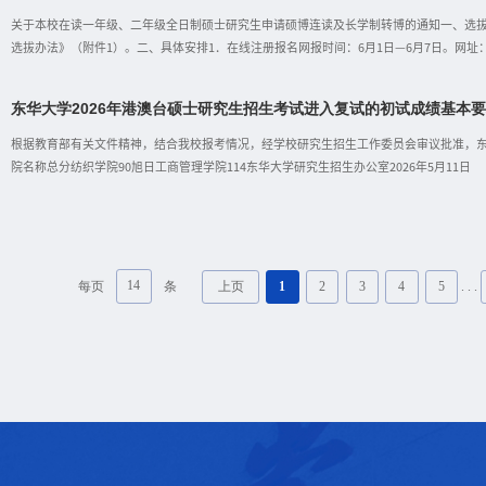
报）；报名平台：东华大学研究生报考服务系统（https://yzbm.dhu.edu.cn）；报名
关于本校在读一年级、二年级全日制硕士研究生申请硕博连读及长学制转博的通知一、选
选拔办法》（附件1）。二、具体安排1．在线注册报名网报时间：6月1日—6月7日。网
人信息，如发现问题应及时修正。下载打印《报考登记表》。2.系统填报电子版材料（1
24小时，请提前联系推荐专家，在有效期内完成填写）邀请硕士阶段的导师和拟报考的博
东华大学2026年港澳台硕士研究生招生考试进入复试的初试成绩基本
学科专业的教授（或相当专业技术职称的专家）填写。（2）英语水平成绩证明（3）硕士
的获奖证书（5）本科学历学位材料：毕业证书或学信网出具的《教育部学历证书电子注册
根据教育部有关文件精神，结合我校报考情况，经学校研究生招生工作委员会审议批准，东
质材料纸质材料提交报考学院时间：6月9日前。申请人在《报考登记表》签名并送
院名称总分纺织学院90旭日工商管理学院114东华大学研究生招生办公室2026年5月11日
14
每页
条
. . .
上页
1
2
3
4
5