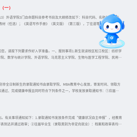
告（一）
智能问答
013）外语学院3门自命题科目参考书目及大纲修改如下：科目代码、名称及大纲参
年级教材（任选）；《英语写作手册》（英文版）（第三版），丁往道等编著，外语教
，2000年。357翻译基础（英语）357大纲《英译汉教程》，连淑能编著，高等
留言板
018年；《实用翻译教程（英汉互译）》（第4版），冯庆华主编，上海：上海外语教
岱年、方克立 主编，北京师范大学出版社，2023年；《中国文学史》（第三版）第一
国语大学中文教育研究中心 编，北京大学出版社，2024年；《西方文化概论》（修
知您，请按下列要求作好入学准备。一、报到事项1.新生就读校区松江校区：纺织学
专业目录
学院、数学与统计学院、外语学院、马克思主义学院、生物与医学工程学院、民用航
全日制）。延安路校区：服装与艺术设计学院、旭日工商管理学院、人文学院、机械
理学院专业学位教育中心）、MFA中心（服装与艺术设计学院）。2.报到时间、地点
月上旬查看东华大学研招网公告《东华大学2026级研究生迎新安排》。非全日制研究
知书、本人居民身份证、硕士研究生新生持本科毕业证书原件或教育部留学服务中心
及其他类别非全日制新生的录取通知书由录取学院、MBA教育中心发放，寄发时间、领取方
审核通过、完成健康申报且同时符合下列条件之一，学校发放录取通知书：①应届毕
均到达并审查合格；③往届毕业生（录取类别为定向就业）：政审表到达并审查合
据实际情况参照应届毕业生或往届毕业生（非定向就业）的相关步骤完成健康状况自
合寄发条件的新生，录取通知书于7月8日（周三）开始通过邮政EMS寄发。邮寄地
报名时填写的通讯地址，如再有调整请直接与中国邮政联系。请注意查收。7月7日
寄出。有关事项通知如下：1.录取通知书发放条件完成“健康状况自主申报”，经教育
审表到达并通过政审；②往届毕业生（录取类别为非定向就业）：档案和政审表均到
业协议与体检表寄达相关学院。少数民族骨干计划考生根据实际情况参照应届毕业生
不调档。本校应届毕业生及非全日制考生无需调档。（考生可登录“东华大学研招网