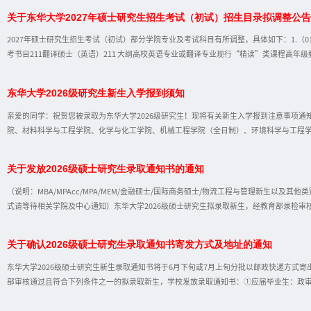
关于东华大学2027年硕士研究生招生考试（初试）招生目录拟调整公
2027年硕士研究生招生考试（初试）部分学院专业及考试科目有所调整，具体如下：1.（
考书目211翻译硕士（英语）211 大纲高校英语专业或翻译专业现行“精读”类课程高
学与研究出版社，2018年；《中式英语之鉴》，（美）琼·平卡姆著，外语教学与研究出版社
教育出版社，2013年《汉英翻译教程》，陈宏薇、李亚丹主编，上海外语教育出版社，2
东华大学2026级研究生新生入学报到须知
育出版社，2022年。448 汉语写作与百科知识448大纲《中国文化概论》（第3版），张
至四卷，袁行霈 主编，高等教育出版社，2014年；《汉语通识教程》（第二版），四川外
亲爱的同学：祝贺您被录取为东华大学2026级研究生！现将有关新生入学报到注意事项通
订版），高等教育出版社，赵林
院、材料科学与工程学院、化学与化工学院、机械工程学院（全日制）、环境科学与工程
空复合材料协同创新中心、物理学院、体育部、卓越工程师学院、信息与智能科学学院（
工程学院MEM、人文学院MPA、信息与智能科学学院MEM、MBA教育中心（旭日工商管
关于发放2026级硕士研究生录取通知书的通知
新生报到日期为2026年9月4日，具体报到时间、地点、迎新安排等事宜，请于8月下旬9
生新生报到要求以学院通知为准。3.报到要求报到时须新生本人持东华大学研究生录取通
（说明：MBA/MPAcc/MPA/MEM/金融硕士/国际商务硕士/物流工程与管理新生以
出具的《国（境）外学历学位认证书》/博士研究生新生持硕士学位
式请等待相关学院及中心通知）东华大学2026级硕士研究生拟录取新生，经教育部录检
业生：政审表到达并通过审核；②往届毕业生（录取类别为非定向就业）：档案和政审表
格；定向就业协议与体检表（以学院通知为准）寄达相关学院。少数民族骨干计划考生根
关于确认2026级硕士研究生录取通知书寄发方式及地址的通知
主申报、调档和政审，在职考生不调档。本校应届毕业生及非全日制考生无需调档。首批符
址以学生平台中确认的地址为准。部分未及时登录平台确认的新生，录取通知书邮寄地址为
东华大学2026级硕士研究生新生录取通知书将于6月下旬或7月上旬分批以邮政快递方式
14：00后，所有考生可登录“东华大学研究生招生网——学生平台—
部审核通过且符合下列条件之一的拟录取新生，学校发放录取通知书：①应届毕业生：政
达并审查合格。③往届毕业生（录取类别为定向就业）：政审表到达并审查合格；定向就
或往届毕业生（非定向就业）的相关步骤完成健康状况自主申报、调档和政审，在职考生