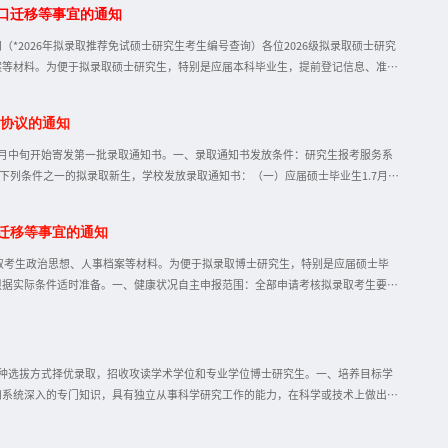
口迁移等事宜的通知
，调档政审等录取阶段事宜详见东华大学研招网首页——硕士招生栏目公告）2.录
服务系统——硕士研究生报考——通讯地址确认”，确认录取通知书邮寄地址，届时应
*2026年拟录取推荐免试硕士研究生考生编号查询）各位2026级拟录取硕士研究
案等材料。为便于拟录取硕士研究生，特别是应届本科毕业生，提前登记信息、准备
、健康状况自主申报范围：全部拟录取考生（含推荐免试生、非全日制学生）要求：
2003〕3号）规定，结合本校招生专业实际要求，全部拟录取考生须登录“东华大
向协议的通知
进行“健康状况自主申报”（使用准考证号（考生编号）和身份证号登录，请及时修
况筛查及存档。新生入学后3个月内，我校将按照《普通高等学校学生管理规定》有关要
月中旬开始寄发第一批录取通知书。一、录取通知书发放条件：研究生报考服务系
下列条件之一的拟录取新生，学校发放录取通知书：（一）应届硕士毕业生1.7月5
发录取通知书。2.7月底之前由考生硕士学校将毕业信息完整的档案（包括毕业生
寄送。（注：东华大学应届硕士毕业生由学校统一调档。）（二）往届毕业生（非定
迁移等事宜的通知
寄送）。我校收到政审表、档案且政审合格、档案齐全，拟录取名单经教育部批准
向就业）7月5日前将政审表寄达学院，我校收到政审表且政审合格，考生与招生单
录取考生政治思想、人事档案等材料。为便于拟录取博士研究生，特别是应届硕士毕
根据实际条件适时准备。一、健康状况自主申报范围：全部申请考核拟录取考生要
学〔2003〕3号）规定，结合本校招生专业实际要求，全部拟录取考生须登录“东
申报”。我校将对考生申报内容统一进行健康状况筛查及存档。新生入学后3个月
生须如实申报个人健康状况，如瞒报、虚报病史，无论何时一经发现将根据相关规定
体要求如下：1.自行下载附件《东华大学2026年招收攻读博士学位研究生思想政
三种选拔方式择优录取，招收攻读学术学位和专业学位博士研究生。一、培养目标学
和系统深入的专门知识，具有独立从事科学研究工作的能力，在科学或技术上做出创
需要的高层次应用型专门人才，培养满足国家重大工程技术和重要科技攻关项目需求
及拟招生人数见《东华大学2026年博士研究生招生专业目录》，各专业（类别）招